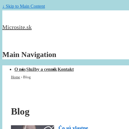
↓ Skip to Main Content
Microsite.sk
Main Navigation
O nás
Služby a cenník
Kontakt
Home
›
Blog
Blog
Čo sú vlastne