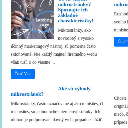
mikrostránky?
mikro
Spoznajte ich
Rozhodl
základné
charakteristiky!
svojho 
minisite
Mikrostránky, ako
novodobý a vysoko
Čítať 
účinný marketingový nástroj, sú pomerne často
skloňované. Nie každý majiteľ firemného webu
však tuší, o čo vlastne ...
Čítať Viac
Aké sú výhody
mikrostránok?
Chcete 
Mikrostránky, často označované aj ako minisites, či
originá
microsites, sú jednoduché internetové stránky. Ich
niečo, 
úlohou je podporovať hlavný web, prípadne slúžiť
prípade 
...